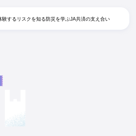
体験する
リスクを知る
防災を学ぶ
JA共済の支え合い
げる防災のわ