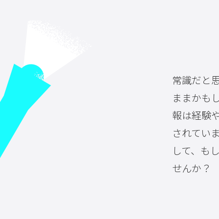
常識だと
ままかも
報は経験
されてい
して、も
せんか？