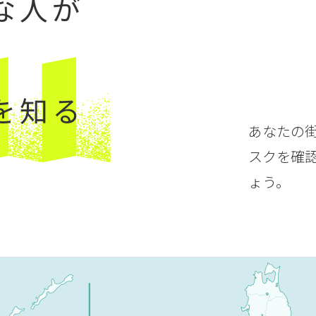
な人が
を知る
あなたの
スクを確
ょう。