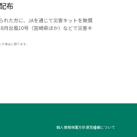
配布
られた方に、JAを通じて災害キットを無償
年8月台風10号（宮崎県ほか）などで災害キ
たす場合に限ります。
個人情報保護方針
運営組織について