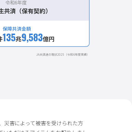
令和6年度
133,220
1,098
件
億円
震
生共済（保有契約）
保障共済金額
188,018
1,588
島県沖
135
9,583
件
億円
件
兆
億円
る地震
JA共済連の現状2025（令和6年度実績）
は、災害によって被害を受けられた方