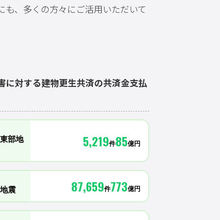
にも、多くの方々にご活用いただいて
害に対する建物更生
共済の共済金支払
5,219
85
東部地
件
億円
87,659
773
件
億円
地震