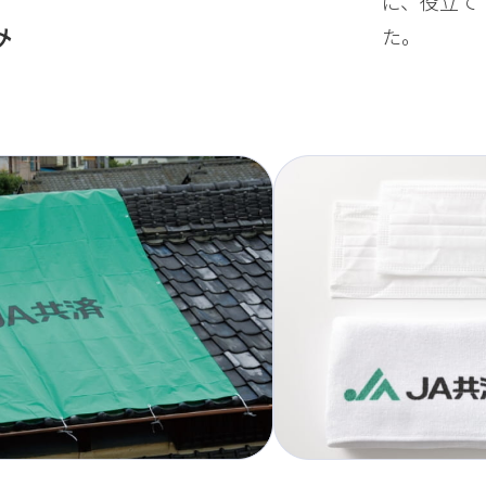
に、役立て
み
た。