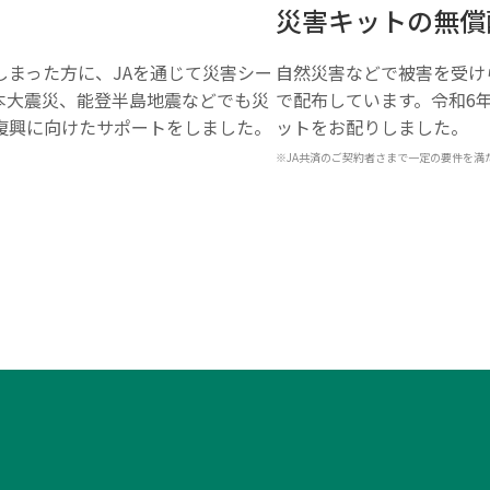
災害キットの無償
しまった方に、JAを通じて災害シー
自然災害などで被害を受け
本大震災、能登半島地震などでも災
で配布しています。令和6
復興に向けたサポートをしました。
ットをお配りしました。
※JA共済のご契約者さまで一定の要件を満