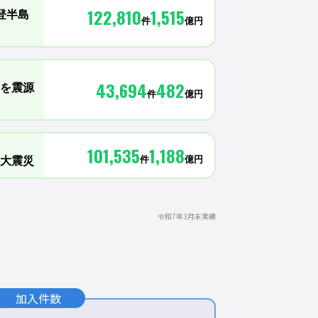
122,810
1,515
登半島
件
億円
43,694
482
を震源
件
億円
101,535
1,188
件
億円
大震災
94,227
1,487
令和7年3月末実績
件
億円
684,883
9,377
件
億円
災
加入件数