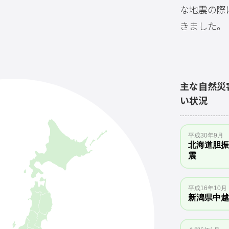
な地震の際
きました。
主な自然災
い状況
平成30年9月
北海道胆振
震
平成16年10月
新潟県中越