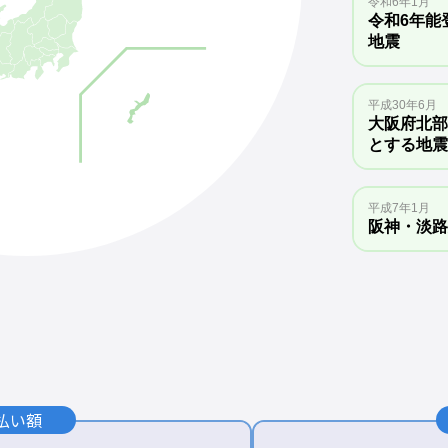
令和6年1月
令和6年能
地震
平成30年6月
大阪府北部
とする地震
平成7年1月
阪神・淡路
平成28年4月
熊本地震
平成23年3月
東日本大震
払い額