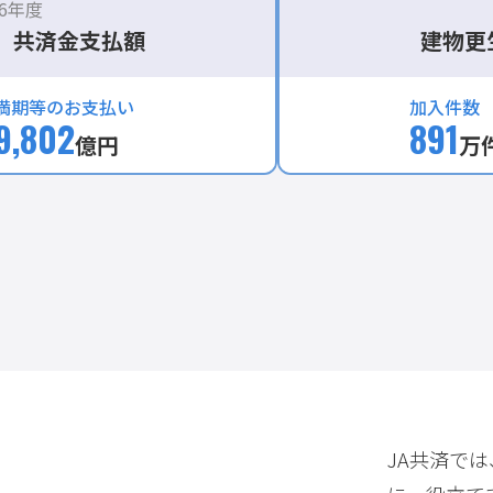
6年度
令和3年2月
福島県沖地
 共済金支払額
建物更
令和4年3月
満期等のお支払い
加入件数
令和4年福
9,802
891
億円
万
を震源とす
JA共済で